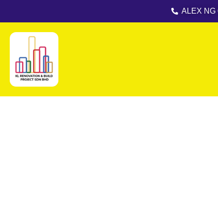
跳
ALEX NG 
至
内
容